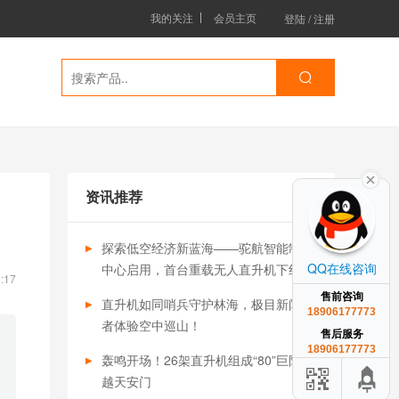
我的关注
会员主页
登陆
/
注册
资讯推荐
探索低空经济新蓝海——驼航智能制造
QQ在线咨询
中心启用，首台重载无人直升机下线交
:17
付
售前咨询
直升机如同哨兵守护林海，极目新闻记
18906177773
者体验空中巡山！
售后服务
18906177773
轰鸣开场！26架直升机组成“80”巨阵飞
越天安门