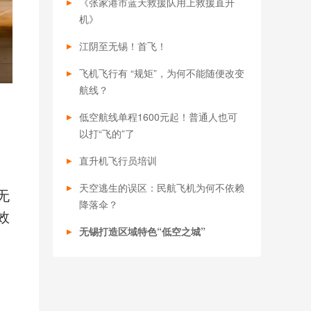
《张家港市蓝天救援队用上救援直升
机》
江阴至无锡！首飞！
飞机飞行有 “规矩”，为何不能随便改变
航线？
低空航线单程1600元起！普通人也可
以打“飞的”了
直升机飞行员培训
天空逃生的误区：民航飞机为何不依赖
无
降落伞？
效
无锡打造区域特色“低空之城”