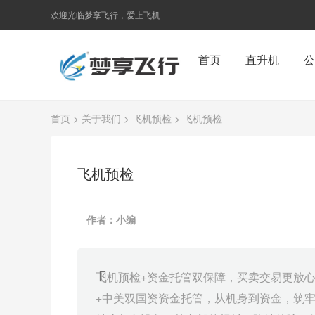
欢迎光临梦享飞行，爱上飞机
首页
直升机
公
首页
>
关于我们
>
飞机预检
> 飞机预检
飞机预检
作者：小编
飞机预检+资金托管双保障，买卖交易更放
+中美双国资资金托管，从机身到资金，筑