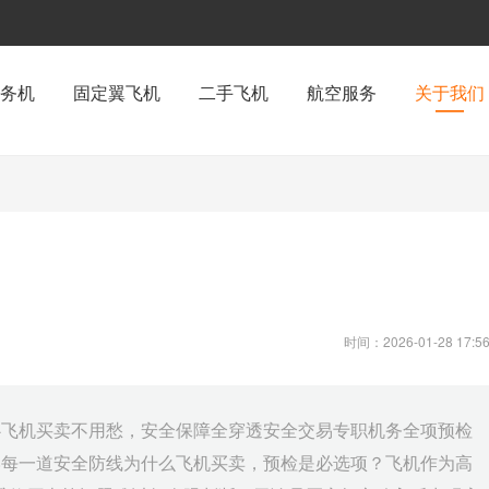
务机
固定翼飞机
二手飞机
航空服务
关于我们
时间：2026-01-28 17:56
心飞机买卖不用愁，安全保障全穿透安全交易专职机务全项预检
牢每一道安全防线为什么飞机买卖，预检是必选项？飞机作为高