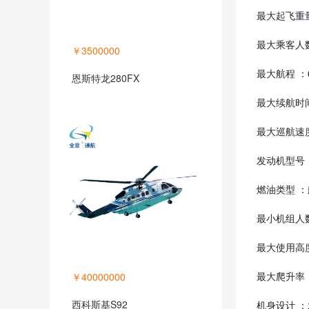
最大起飞重量
最大乘客人数
￥3500000
最大航程 ：
恩斯特龙280FX
最大续航时间
最大巡航速度
发动机型号 ：H
燃油类型 
最小机组人数
最大使用高度
最大爬升率 
￥40000000
西科斯基S92
机身设计 