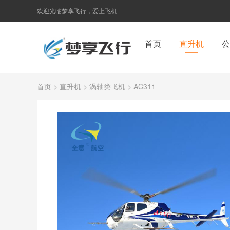
欢迎光临梦享飞行，爱上飞机
首页
直升机
公
首页
>
直升机
>
涡轴类飞机
> AC311