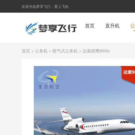
欢迎光临梦享飞行，爱上飞机
首页
直升机
公
首页
>
公务机
>
喷气式公务机
> 达索猎鹰900lx