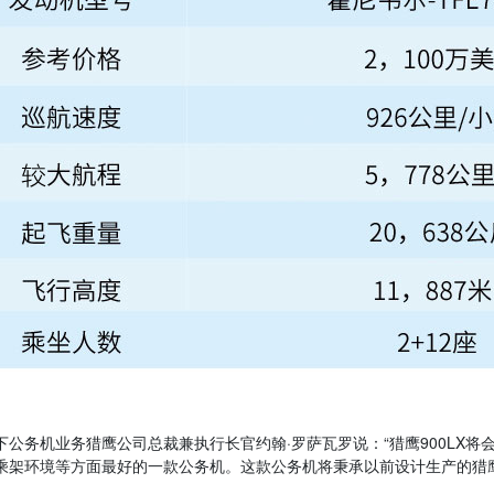
下公务机业务猎鹰公司总裁兼执行长官约翰·罗萨瓦罗说：“猎鹰900LX
乘架环境等方面最好的一款公务机。这款公务机将秉承以前设计生产的猎