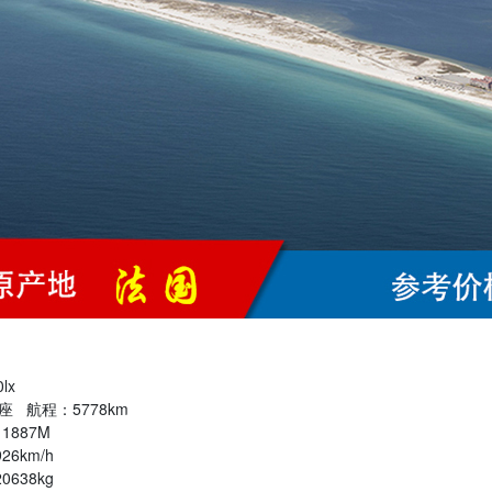
lx
座 航程：5778km
1887M
6km/h
638kg