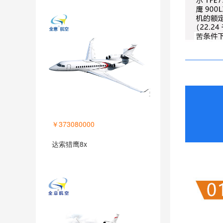
￥373080000
达索猎鹰8x