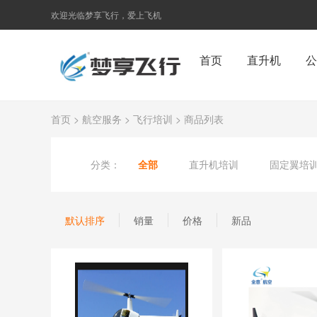
欢迎光临梦享飞行，爱上飞机
首页
直升机
公
首页
>
航空服务
>
飞行培训
> 商品列表
分类：
全部
直升机培训
固定翼培
默认排序
销量
价格
新品