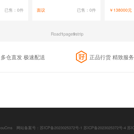
已售：0件
面议
已售：0件
￥138000元
Road
1
page
9
strip
多仓直发 极速配送
正品行货 精致服务
youCms
网站备案号：
苏ICP备2023025372号-1 苏ICP备2023025372号-4 苏I