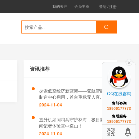
我的关注
会员主页
登陆
/
注册
资讯推荐
探索低空经济新蓝海——驼航智能
QQ在线咨询
制造中心启用，首台重载无人直升
机下线交付
售前咨询
2024-11-04
18906177773
售后服务
直升机如同哨兵守护林海，极目新
18906177773
闻记者体验空中巡山！
2024-11-04