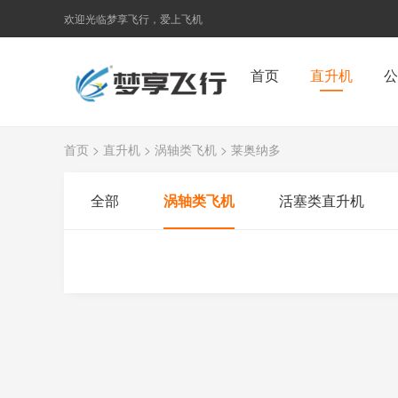
欢迎光临梦享飞行，爱上飞机
首页
直升机
公
首页
>
直升机
>
涡轴类飞机
>
莱奥纳多
全部
涡轴类飞机
活塞类直升机